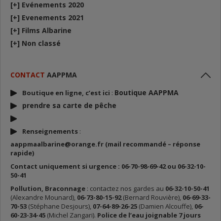
[+]
Evénements 2020
[+]
Evenements 2021
[+]
Films Albarine
[+]
Non classé
CONTACT
AAPPMA
Boutique AAPPMA
Boutique en ligne, c’est ici
:
prendre sa carte de p
êche
Renseignements
:
aappmaalbarine@orange.fr (mail recommandé – réponse
rapide)
Contact uniquement si urgence : 06-70-98-69-42 ou 06-32-10-
50-41
Pollution, Braconnage
: contactez nos gardes au
06-32-10-50-41
(Alexandre Mounard),
06-73-80-15-92
(Bernard Rouvière),
06-69-33-
70-53
(Stéphane Desjours),
07-64-89-26-25
(Damien Alcouffe),
06-
60-23-34-45
(Michel Zangari).
Police de l’eau joignable 7 jours