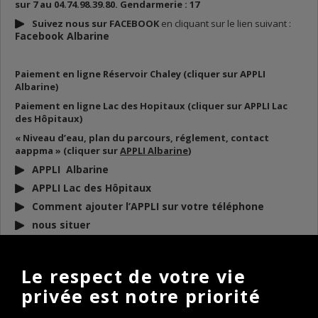
sur 7 au 04.74.98.39.80. Gendarmerie : 17
Suivez nous sur FACEBOOK
en cliquant sur le lien suivant :
Facebook Albarine
Paiement en ligne Réservoir Chaley (cliquer sur APPLI
Albarine)
Paiement en ligne Lac des Hopitaux (cliquer sur APPLI Lac
des Hôpitaux)
« Niveau d’eau, plan du parcours, réglement, contact
aappma » (cliquer sur
APPLI Albarine
)
APPLI Albarine
APPLI Lac des Hôpitaux
Comment ajouter l’APPLI sur votre téléphone
nous situer
DOCUMENTS
À TÉLÉCHARGER
Le respect de votre vie
privée est notre priorité
BULLETIN D’INFO 2026
REGLEMENT AAPPMA 2026