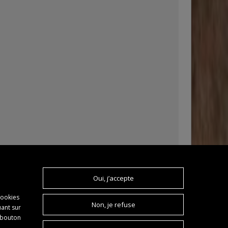
Oui, j’accepte
cookies
Non, je refuse
uant sur
u bouton