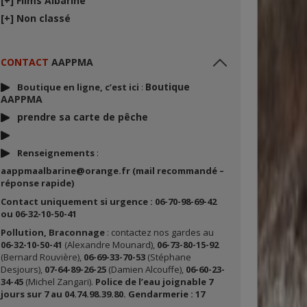
[+]
Films Albarine
[+]
Non classé
CONTACT
AAPPMA
Boutique
Boutique en ligne, c’est ici
:
AAPPMA
prendre sa carte de p
êche
Renseignements
:
aappmaalbarine@orange.fr (mail recommandé –
réponse rapide)
Contact uniquement si urgence : 06-70-98-69-42
ou 06-32-10-50-41
Pollution, Braconnage
: contactez nos gardes au
06-32-10-50-41
(Alexandre Mounard),
06-73-80-15-92
(Bernard Rouvière),
06-69-33-70-53
(Stéphane
Desjours),
07-64-89-26-25
(Damien Alcouffe),
06-60-23-
34-45
(Michel Zangari).
Police de l’eau joignable 7
jours sur 7 au 04.74.98.39.80. Gendarmerie : 17