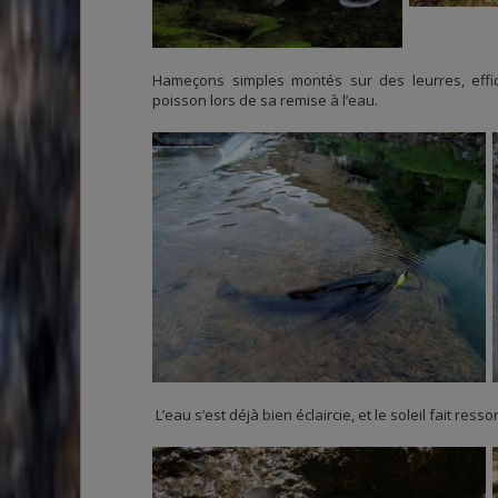
Hameçons simples montés sur des leurres, effic
poisson lors de sa remise à l’eau.
L’eau s’est déjà bien éclaircie, et le soleil fait res