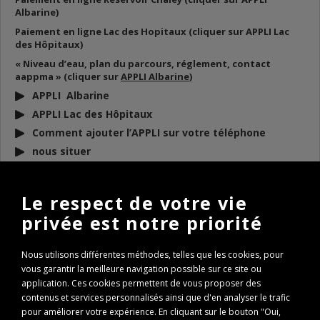
Albarine)
Paiement en ligne Lac des Hopitaux (cliquer sur APPLI Lac
des Hôpitaux)
« Niveau d’eau, plan du parcours, réglement, contact
aappma » (cliquer sur
APPLI Albarine
)
APPLI Albarine
APPLI Lac des Hôpitaux
Comment ajouter l’APPLI sur votre téléphone
nous situer
DOCUMENTS
À TÉLÉCHARGER
Le respect de votre vie
privée est notre priorité
BULLETIN D’INFO 2026
REGLEMENT AAPPMA 2026
Nous utilisons différentes méthodes, telles que les cookies, pour
ARP 2026
vous garantir la meilleure navigation possible sur ce site ou
Conseils de remise à l’eau des poissons
application. Ces cookies permettent de vous proposer des
contenus et services personnalisés ainsi que d'en analyser le trafic
Règlementation Lac des Hôpitaux 2026
pour améliorer votre expérience. En cliquant sur le bouton "Oui,
Fenêtre de capture Brochet