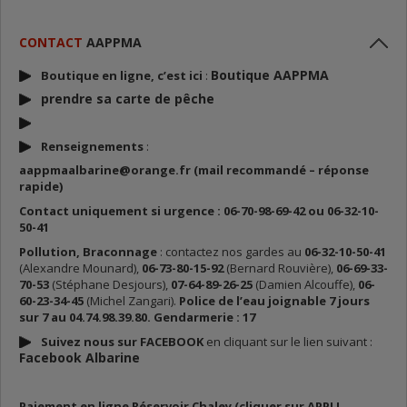
CONTACT
AAPPMA
Boutique AAPPMA
Boutique en ligne, c’est ici
:
prendre sa carte de p
êche
Renseignements
:
aappmaalbarine@orange.fr (mail recommandé – réponse
rapide)
Contact uniquement si urgence : 06-70-98-69-42 ou 06-32-10-
50-41
Pollution, Braconnage
: contactez nos gardes au
06-32-10-50-41
(Alexandre Mounard),
06-73-80-15-92
(Bernard Rouvière),
06-69-33-
70-53
(Stéphane Desjours),
07-64-89-26-25
(Damien Alcouffe),
06-
60-23-34-45
(Michel Zangari).
Police de l’eau joignable 7 jours
sur 7 au 04.74.98.39.80. Gendarmerie : 17
Suivez nous sur FACEBOOK
en cliquant sur le lien suivant :
Facebook Albarine
Paiement en ligne Réservoir Chaley (cliquer sur APPLI