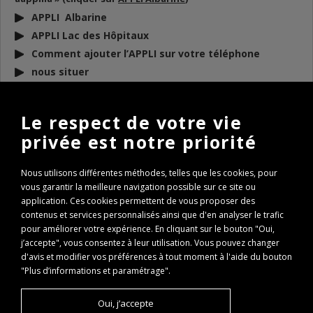
APPLI Albarine
APPLI Lac des Hôpitaux
Comment ajouter l’APPLI sur votre téléphone
nous situer
DOCUMENTS
À TÉLÉCHARGER
Le respect de votre vie
privée est notre priorité
BULLETIN D’INFO 2026
REGLEMENT AAPPMA 2026
Nous utilisons différentes méthodes, telles que les cookies, pour
ARP 2026
vous garantir la meilleure navigation possible sur ce site ou
Conseils de remise à l’eau des poissons
application. Ces cookies permettent de vous proposer des
contenus et services personnalisés ainsi que d'en analyser le trafic
Règlementation Lac des Hôpitaux 2026
pour améliorer votre expérience. En cliquant sur le bouton "Oui,
Fenêtre de capture Brochet
j’accepte", vous consentez à leur utilisation. Vous pouvez changer
Expertise Travaux Torcieu 2022
d'avis et modifier vos préférences à tout moment à l'aide du bouton
PASS REGION : comment l’obtenir ?
"Plus d’informations et paramétrage".
PASS REGION Remboursement
Oui, j’accepte