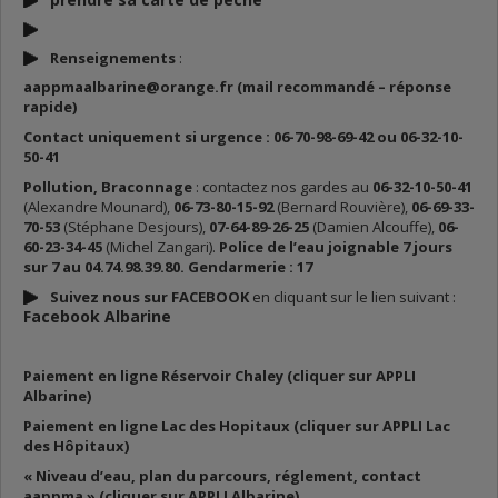
Renseignements
:
aappmaalbarine@orange.fr (mail recommandé – réponse
rapide)
Contact uniquement si urgence : 06-70-98-69-42 ou 06-32-10-
50-41
Pollution, Braconnage
: contactez nos gardes au
06-32-10-50-41
(Alexandre Mounard),
06-73-80-15-92
(Bernard Rouvière),
06-69-33-
70-53
(Stéphane Desjours),
07-64-89-26-25
(Damien Alcouffe),
06-
60-23-34-45
(Michel Zangari).
Police de l’eau joignable 7 jours
sur 7 au 04.74.98.39.80. Gendarmerie : 17
Suivez nous sur FACEBOOK
en cliquant sur le lien suivant :
Facebook Albarine
Paiement en ligne Réservoir Chaley (cliquer sur APPLI
Albarine)
Paiement en ligne Lac des Hopitaux (cliquer sur APPLI Lac
des Hôpitaux)
« Niveau d’eau, plan du parcours, réglement, contact
aappma » (cliquer sur
APPLI Albarine
)