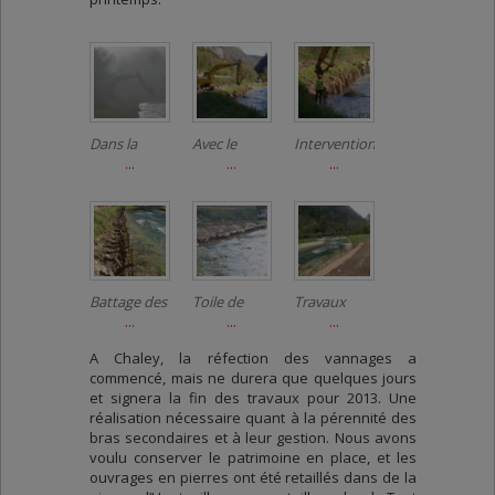
Dans la
Avec le
Intervention
brume
...
soleil
...
humaine
...
matinale
nécessaire
Battage des
Toile de
Travaux
pieux
...
coco
...
terminés
...
A Chaley, la réfection des vannages a
commencé, mais ne durera que quelques jours
et signera la fin des travaux pour 2013. Une
réalisation nécessaire quant à la pérennité des
bras secondaires et à leur gestion. Nous avons
voulu conserver le patrimoine en place, et les
ouvrages en pierres ont été retaillés dans de la