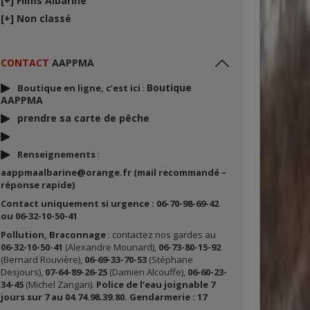
[+]
Films Albarine
[+]
Non classé
CONTACT
AAPPMA
Boutique
Boutique en ligne, c’est ici
:
AAPPMA
prendre sa carte de p
êche
Renseignements
:
aappmaalbarine@orange.fr (mail recommandé –
réponse rapide)
Contact uniquement si urgence : 06-70-98-69-42
ou 06-32-10-50-41
Pollution, Braconnage
: contactez nos gardes au
06-32-10-50-41
(Alexandre Mounard),
06-73-80-15-92
(Bernard Rouvière),
06-69-33-70-53
(Stéphane
Desjours),
07-64-89-26-25
(Damien Alcouffe),
06-60-23-
34-45
(Michel Zangari).
Police de l’eau joignable 7
jours sur 7 au 04.74.98.39.80. Gendarmerie : 17