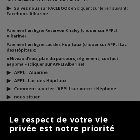
Suivez nous sur FACEBOOK
en cliquant sur le lien suivant :
Facebook Albarine
Paiement en ligne Réservoir Chaley (cliquer sur APPLI
Albarine)
Paiement en ligne Lac des Hopitaux (cliquer sur APPLI Lac
des Hôpitaux)
« Niveau d’eau, plan du parcours, réglement, contact
aappma » (cliquer sur
APPLI Albarine
)
APPLI Albarine
APPLI Lac des Hôpitaux
Comment ajouter l’APPLI sur votre téléphone
nous situer
DOCUMENTS
À TÉLÉCHARGER
Le respect de votre vie
privée est notre priorité
BULLETIN D’INFO 2026
REGLEMENT AAPPMA 2026