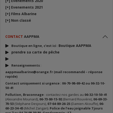
[+]
Evénements 2020
[+]
Evenements 2021
[+]
Films Albarine
[+]
Non classé
CONTACT
AAPPMA
Boutique AAPPMA
Boutique en ligne, c’est ici
:
prendre sa carte de p
êche
Renseignements
:
aappmaalbarine@orange.fr (mail recommandé – réponse
rapide)
Contact uniquement si urgence : 06-70-98-69-42 ou 06-32-10-
50-41
Pollution, Braconnage
: contactez nos gardes au
06-32-10-50-41
(Alexandre Mounard),
06-73-80-15-92
(Bernard Rouvière),
06-69-33-
70-53
(Stéphane Desjours),
07-64-89-26-25
(Damien Alcouffe),
06-
60-23-34-45
(Michel Zangari).
Police de l’eau joignable 7 jours
sur 7 au 04.74.98.39.80. Gendarmerie : 17