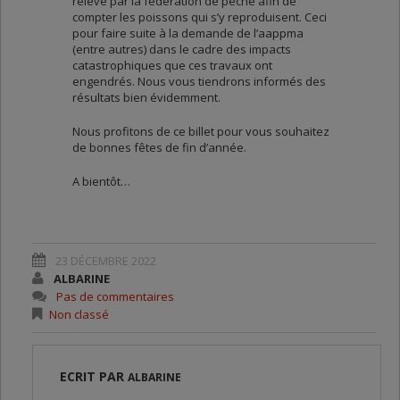
relevé par la fédération de pêche afin de
compter les poissons qui s’y reproduisent. Ceci
pour faire suite à la demande de l’aappma
(entre autres) dans le cadre des impacts
catastrophiques que ces travaux ont
engendrés. Nous vous tiendrons informés des
résultats bien évidemment.
Nous profitons de ce billet pour vous souhaitez
de bonnes fêtes de fin d’année.
A bientôt…
23 DÉCEMBRE 2022
ALBARINE
Pas de commentaires
Non classé
ECRIT PAR
ALBARINE