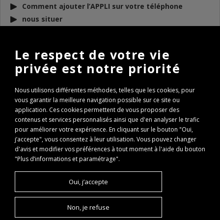
Comment ajouter l’APPLI sur votre téléphone
nous situer
DOCUMENTS
À TÉLÉCHARGER
Le respect de votre vie
privée est notre priorité
BULLETIN D’INFO 2026
REGLEMENT AAPPMA 2026
Nous utilisons différentes méthodes, telles que les cookies, pour
ARP 2026
vous garantir la meilleure navigation possible sur ce site ou
Conseils de remise à l’eau des poissons
application. Ces cookies permettent de vous proposer des
contenus et services personnalisés ainsi que d'en analyser le trafic
Règlementation Lac des Hôpitaux 2026
pour améliorer votre expérience. En cliquant sur le bouton "Oui,
Fenêtre de capture Brochet
j’accepte", vous consentez à leur utilisation. Vous pouvez changer
Expertise Travaux Torcieu 2022
d'avis et modifier vos préférences à tout moment à l'aide du bouton
PASS REGION : comment l’obtenir ?
"Plus d’informations et paramétrage".
PASS REGION Remboursement
Oui, j’accepte
Non, je refuse
©AAPPMA Vallée de l'Albarine