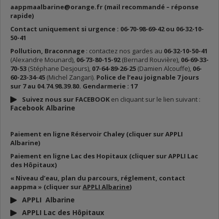
aappmaalbarine@orange.fr (mail recommandé – réponse
rapide)
Contact uniquement si urgence : 06-70-98-69-42 ou 06-32-10-
50-41
Pollution, Braconnage
: contactez nos gardes au
06-32-10-50-41
(Alexandre Mounard),
06-73-80-15-92
(Bernard Rouvière),
06-69-33-
70-53
(Stéphane Desjours),
07-64-89-26-25
(Damien Alcouffe),
06-
60-23-34-45
(Michel Zangari).
Police de l’eau joignable 7 jours
sur 7 au 04.74.98.39.80. Gendarmerie : 17
Suivez nous sur FACEBOOK
en cliquant sur le lien suivant :
Facebook Albarine
Paiement en ligne Réservoir Chaley (cliquer sur APPLI
Albarine)
Paiement en ligne Lac des Hopitaux (cliquer sur APPLI Lac
des Hôpitaux)
« Niveau d’eau, plan du parcours, réglement, contact
aappma » (cliquer sur
APPLI Albarine
)
APPLI Albarine
APPLI Lac des Hôpitaux