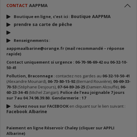
CONTACT
AAPPMA
Boutique AAPPMA
Boutique en ligne, c’est ici
:
prendre sa carte de p
êche
Renseignements
:
aappmaalbarine@orange.fr (mail recommandé – réponse
rapide)
Contact uniquement si urgence : 06-70-98-69-42 ou 06-32-10-
50-41
Pollution, Braconnage
: contactez nos gardes au
06-32-10-50-41
(Alexandre Mounard),
06-73-80-15-92
(Bernard Rouvière),
06-69-33-
70-53
(Stéphane Desjours),
07-64-89-26-25
(Damien Alcouffe),
06-
60-23-34-45
(Michel Zangari).
Police de l’eau joignable 7 jours
sur 7 au 04.74.98.39.80. Gendarmerie : 17
Suivez nous sur FACEBOOK
en cliquant sur le lien suivant :
Facebook Albarine
Paiement en ligne Réservoir Chaley (cliquer sur APPLI
Albarine)