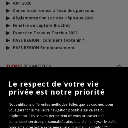
ARP 2026
Conseils de remise à l’eau des poissons
Règlementation Lac des Hôpitaux 2026
Fenêtre de capture Brochet
Expertise Travaux Torcieu 2022
PASS REGION : comment l’obtenir ?
PASS REGION Remboursement
THEMES
DES ARTICLES
[+]
année 2013
Le respect de votre vie
[+]
année 2014
privée est notre priorité
[+]
Evénements 2015
[+]
Evénements 2016
Nous utilisons différentes méthodes, telles que les cookies, pour
[+]
Evénements 2017
vous garantir la meilleure navigation possible sur ce site ou
[+]
Evénements 2018
application. Ces cookies permettent de vous proposer des
[+]
Evénements 2019
contenus et services personnalisés ainsi que d'en analyser le trafic
pour améliorer votre expérience. En cliquant sur le bouton "Oui,