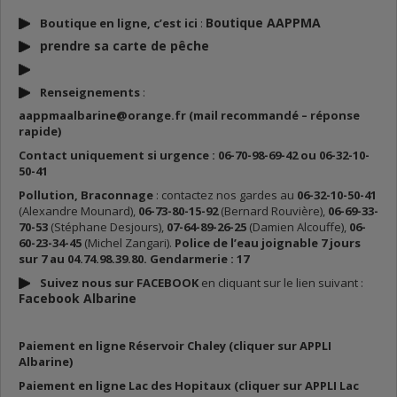
Boutique AAPPMA
Boutique en ligne, c’est ici
:
prendre sa carte de p
êche
Renseignements
:
aappmaalbarine@orange.fr (mail recommandé – réponse
rapide)
Contact uniquement si urgence : 06-70-98-69-42 ou 06-32-10-
50-41
Pollution, Braconnage
: contactez nos gardes au
06-32-10-50-41
(Alexandre Mounard),
06-73-80-15-92
(Bernard Rouvière),
06-69-33-
70-53
(Stéphane Desjours),
07-64-89-26-25
(Damien Alcouffe),
06-
60-23-34-45
(Michel Zangari).
Police de l’eau joignable 7 jours
sur 7 au 04.74.98.39.80. Gendarmerie : 17
Suivez nous sur FACEBOOK
en cliquant sur le lien suivant :
Facebook Albarine
Paiement en ligne Réservoir Chaley (cliquer sur APPLI
Albarine)
Paiement en ligne Lac des Hopitaux (cliquer sur APPLI Lac