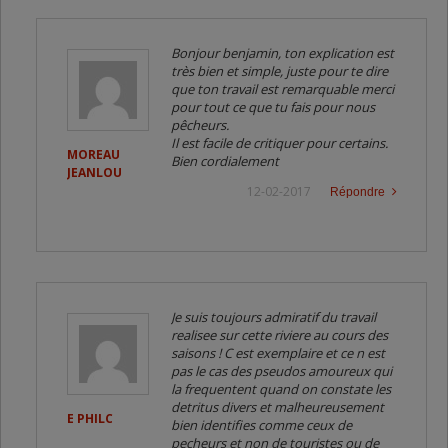
Bonjour benjamin, ton explication est
très bien et simple, juste pour te dire
que ton travail est remarquable merci
pour tout ce que tu fais pour nous
pêcheurs.
Il est facile de critiquer pour certains.
MOREAU
Bien cordialement
JEANLOU
12-02-2017
Répondre
Je suis toujours admiratif du travail
realisee sur cette riviere au cours des
saisons ! C est exemplaire et ce n est
pas le cas des pseudos amoureux qui
la frequentent quand on constate les
detritus divers et malheureusement
E PHILC
bien identifies comme ceux de
pecheurs et non de touristes ou de