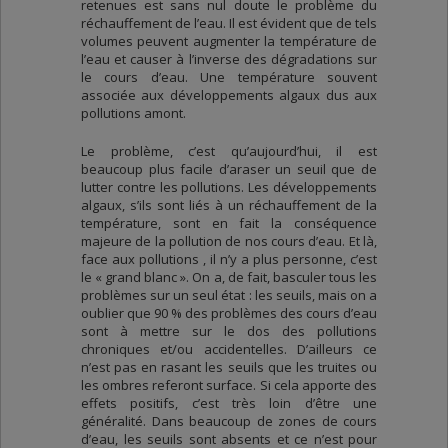
retenues est sans nul doute le problème du
réchauffement de l’eau. Il est évident que de tels
volumes peuvent augmenter la température de
l’eau et causer à l’inverse des dégradations sur
le cours d’eau. Une température souvent
associée aux développements algaux dus aux
pollutions amont.
Le problème, c’est qu’aujourd’hui, il est
beaucoup plus facile d’araser un seuil que de
lutter contre les pollutions. Les développements
algaux, s’ils sont liés à un réchauffement de la
température, sont en fait la conséquence
majeure de la pollution de nos cours d’eau. Et là,
face aux pollutions , il n’y a plus personne, c’est
le « grand blanc ». On a, de fait, basculer tous les
problèmes sur un seul état : les seuils, mais on a
oublier que 90 % des problèmes des cours d’eau
sont à mettre sur le dos des pollutions
chroniques et/ou accidentelles. D’ailleurs ce
n’est pas en rasant les seuils que les truites ou
les ombres referont surface. Si cela apporte des
effets positifs, c’est très loin d’être une
généralité. Dans beaucoup de zones de cours
d’eau, les seuils sont absents et ce n’est pour