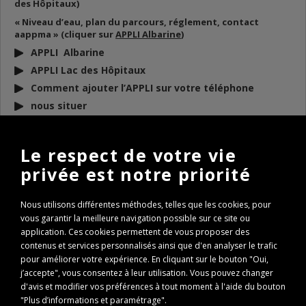
des Hôpitaux)
« Niveau d’eau, plan du parcours, réglement, contact
aappma » (cliquer sur
APPLI Albarine
)
APPLI Albarine
APPLI Lac des Hôpitaux
Comment ajouter l’APPLI sur votre téléphone
nous situer
DOCUMENTS
À TÉLÉCHARGER
Le respect de votre vie
privée est notre priorité
BULLETIN D’INFO 2026
REGLEMENT AAPPMA 2026
Nous utilisons différentes méthodes, telles que les cookies, pour
ARP 2026
vous garantir la meilleure navigation possible sur ce site ou
Conseils de remise à l’eau des poissons
application. Ces cookies permettent de vous proposer des
Règlementation Lac des Hôpitaux 2026
contenus et services personnalisés ainsi que d'en analyser le trafic
pour améliorer votre expérience. En cliquant sur le bouton "Oui,
Fenêtre de capture Brochet
j’accepte", vous consentez à leur utilisation. Vous pouvez changer
Expertise Travaux Torcieu 2022
d'avis et modifier vos préférences à tout moment à l'aide du bouton
PASS REGION : comment l’obtenir ?
"Plus d’informations et paramétrage".