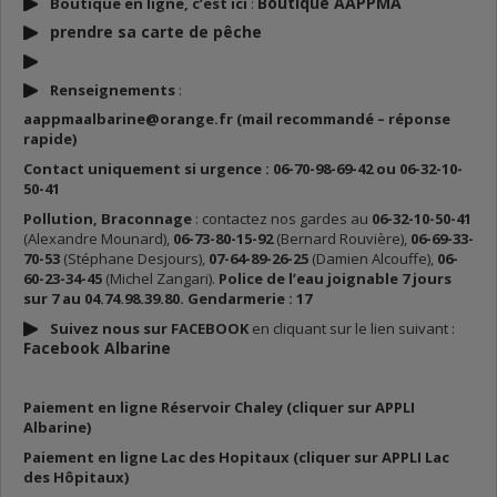
Boutique AAPPMA
Boutique en ligne, c’est ici
:
prendre sa carte de p
êche
Renseignements
:
aappmaalbarine@orange.fr (mail recommandé – réponse
rapide)
Contact uniquement si urgence : 06-70-98-69-42 ou 06-32-10-
50-41
Pollution, Braconnage
: contactez nos gardes au
06-32-10-50-41
(Alexandre Mounard),
06-73-80-15-92
(Bernard Rouvière),
06-69-33-
70-53
(Stéphane Desjours),
07-64-89-26-25
(Damien Alcouffe),
06-
60-23-34-45
(Michel Zangari).
Police de l’eau joignable 7 jours
sur 7 au 04.74.98.39.80. Gendarmerie : 17
Suivez nous sur FACEBOOK
en cliquant sur le lien suivant :
Facebook Albarine
Paiement en ligne Réservoir Chaley (cliquer sur APPLI
Albarine)
Paiement en ligne Lac des Hopitaux (cliquer sur APPLI Lac
des Hôpitaux)