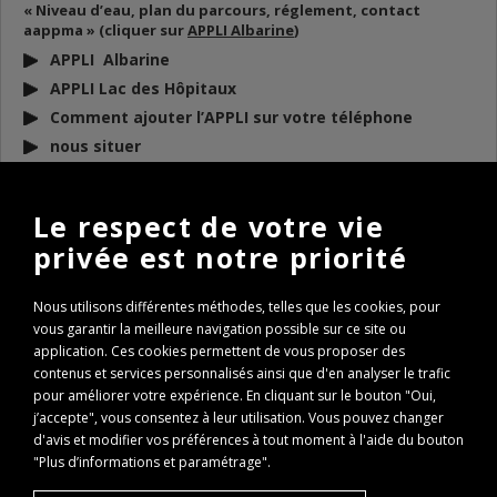
« Niveau d’eau, plan du parcours, réglement, contact
aappma » (cliquer sur
APPLI Albarine
)
APPLI Albarine
APPLI Lac des Hôpitaux
Comment ajouter l’APPLI sur votre téléphone
nous situer
DOCUMENTS
À TÉLÉCHARGER
Le respect de votre vie
privée est notre priorité
BULLETIN D’INFO 2026
REGLEMENT AAPPMA 2026
Nous utilisons différentes méthodes, telles que les cookies, pour
ARP 2026
vous garantir la meilleure navigation possible sur ce site ou
Conseils de remise à l’eau des poissons
application. Ces cookies permettent de vous proposer des
Règlementation Lac des Hôpitaux 2026
contenus et services personnalisés ainsi que d'en analyser le trafic
pour améliorer votre expérience. En cliquant sur le bouton "Oui,
Fenêtre de capture Brochet
j’accepte", vous consentez à leur utilisation. Vous pouvez changer
Expertise Travaux Torcieu 2022
d'avis et modifier vos préférences à tout moment à l'aide du bouton
PASS REGION : comment l’obtenir ?
"Plus d’informations et paramétrage".
PASS REGION Remboursement