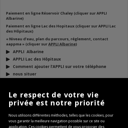
Paiement en ligne Réservoir Chaley (cliquer sur APPLI
Albarine)
Paiement en ligne Lac des Hopitaux (cliquer sur APPLI Lac
des Hôpitaux)
« Niveau d’eau, plan du parcours, réglement, contact
aappma » (cliquer sur
APPLI Albarine
)
APPLI Albarine
APPLI Lac des Hôpitaux
Comment ajouter l’APPLI sur votre téléphone
nous situer
DOCUMENTS
À TÉLÉCHARGER
Le respect de votre vie
privée est notre priorité
BULLETIN D’INFO 2026
REGLEMENT AAPPMA 2026
Nous utilisons différentes méthodes, telles que les cookies, pour
ARP 2026
vous garantir la meilleure navigation possible sur ce site ou
Conseils de remise à l’eau des poissons
application. Ces cookies permettent de vous proposer des