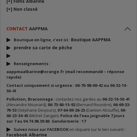
[+]
Films Albarine
[+]
Non classé
CONTACT
AAPPMA
Boutique AAPPMA
Boutique en ligne, c’est ici
:
prendre sa carte de p
êche
Renseignements
:
aappmaalbarine@orange.fr (mail recommandé – réponse
rapide)
Contact uniquement si urgence : 06-70-98-69-42 ou 06-32-10-
50-41
Pollution, Braconnage
: contactez nos gardes au
06-32-10-50-41
(Alexandre Mounard),
06-73-80-15-92
(Bernard Rouvière),
06-69-33-
70-53
(Stéphane Desjours),
07-64-89-26-25
(Damien Alcouffe),
06-
60-23-34-45
(Michel Zangari).
Police de l’eau joignable 7 jours
sur 7 au 04.74.98.39.80. Gendarmerie : 17
Suivez nous sur FACEBOOK
en cliquant sur le lien suivant :
Facebook Albarine