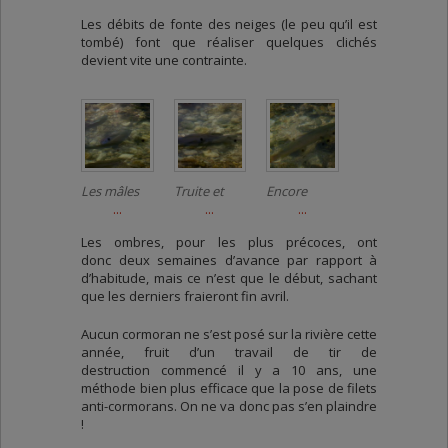
Les débits de fonte des neiges (le peu qu’il est
tombé) font que réaliser quelques clichés
devient vite une contrainte.
Les mâles
Truite et
Encore
sont déjà
...
ombre : un
...
quelques
...
en parade
croisement
jolis mâles
Les ombres, pour les plus précoces, ont
de noces
génétiquement
sur les
donc deux semaines d’avance par rapport à
impossible
frayères
d’habitude, mais ce n’est que le début, sachant
que les derniers fraieront fin avril.
Aucun cormoran ne s’est posé sur la rivière cette
année, fruit d’un travail de tir de
destruction commencé il y a 10 ans, une
méthode bien plus efficace que la pose de filets
anti-cormorans. On ne va donc pas s’en plaindre
!