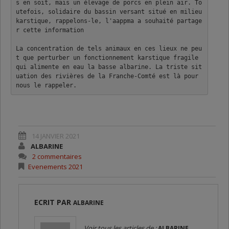
s en soit, mais un élevage de porcs en plein air. To
utefois, solidaire du bassin versant situé en milieu 
karstique, rappelons-le, l'aappma a souhaité partage
r cette information
La concentration de tels animaux en ces lieux ne peu
t que perturber un fonctionnement karstique fragile 
qui alimente en eau la basse albarine. La triste sit
uation des rivières de la Franche-Comté est là pour 
nous le rappeler.
14 JANVIER 2021
ALBARINE
2 commentaires
Evenements 2021
ECRIT PAR
ALBARINE
Voir tous les articles de :
ALBARINE