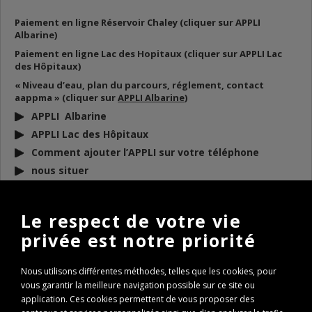
Paiement en ligne Réservoir Chaley (cliquer sur APPLI
Albarine)
Paiement en ligne Lac des Hopitaux (cliquer sur APPLI Lac
des Hôpitaux)
« Niveau d’eau, plan du parcours, réglement, contact
aappma » (cliquer sur
APPLI Albarine
)
APPLI Albarine
APPLI Lac des Hôpitaux
Comment ajouter l’APPLI sur votre téléphone
nous situer
DOCUMENTS
À TÉLÉCHARGER
Le respect de votre vie
privée est notre priorité
BULLETIN D’INFO 2026
REGLEMENT AAPPMA 2026
Nous utilisons différentes méthodes, telles que les cookies, pour
ARP 2026
vous garantir la meilleure navigation possible sur ce site ou
Conseils de remise à l’eau des poissons
application. Ces cookies permettent de vous proposer des