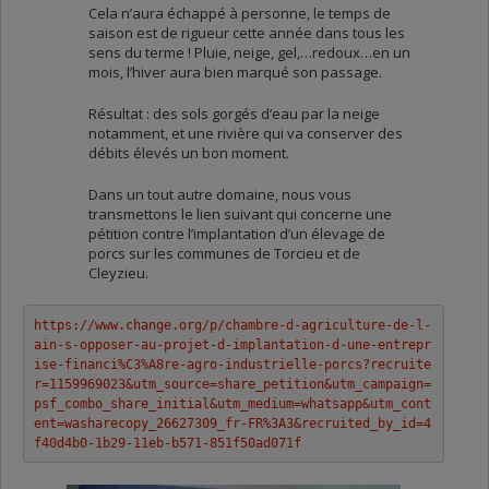
Cela n’aura échappé à personne, le temps de
saison est de rigueur cette année dans tous les
sens du terme ! Pluie, neige, gel,…redoux…en un
mois, l’hiver aura bien marqué son passage.
Résultat : des sols gorgés d’eau par la neige
notamment, et une rivière qui va conserver des
débits élevés un bon moment.
Dans un tout autre domaine, nous vous
transmettons le lien suivant qui concerne une
pétition contre l’implantation d’un élevage de
porcs sur les communes de Torcieu et de
Cleyzieu.
https://www.change.org/p/chambre-d-agriculture-de-l-
ain-s-opposer-au-projet-d-implantation-d-une-entrepr
ise-financi%C3%A8re-agro-industrielle-porcs?recruite
r=1159969023&utm_source=share_petition&utm_campaign=
psf_combo_share_initial&utm_medium=whatsapp&utm_cont
ent=washarecopy_26627309_fr-FR%3A3&recruited_by_id=4
f40d4b0-1b29-11eb-b571-851f50ad071f