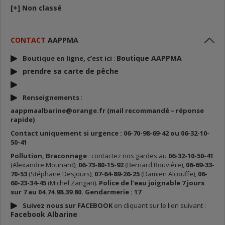
[+]
Non classé
CONTACT
AAPPMA
Boutique AAPPMA
Boutique en ligne, c’est ici
:
prendre sa carte de p
êche
Renseignements
:
aappmaalbarine@orange.fr (mail recommandé – réponse
rapide)
Contact uniquement si urgence : 06-70-98-69-42 ou 06-32-10-
50-41
Pollution, Braconnage
: contactez nos gardes au
06-32-10-50-41
(Alexandre Mounard),
06-73-80-15-92
(Bernard Rouvière),
06-69-33-
70-53
(Stéphane Desjours),
07-64-89-26-25
(Damien Alcouffe),
06-
60-23-34-45
(Michel Zangari).
Police de l’eau joignable 7 jours
sur 7 au 04.74.98.39.80. Gendarmerie : 17
Suivez nous sur FACEBOOK
en cliquant sur le lien suivant :
Facebook Albarine