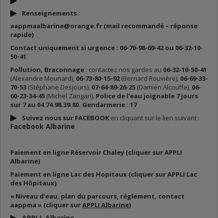
Renseignements
:
aappmaalbarine@orange.fr (mail recommandé – réponse
rapide)
Contact uniquement si urgence : 06-70-98-69-42 ou 06-32-10-
50-41
Pollution, Braconnage
: contactez nos gardes au
06-32-10-50-41
(Alexandre Mounard),
06-73-80-15-92
(Bernard Rouvière),
06-69-33-
70-53
(Stéphane Desjours),
07-64-89-26-25
(Damien Alcouffe),
06-
60-23-34-45
(Michel Zangari).
Police de l’eau joignable 7 jours
sur 7 au 04.74.98.39.80. Gendarmerie : 17
Suivez nous sur FACEBOOK
en cliquant sur le lien suivant :
Facebook Albarine
Paiement en ligne Réservoir Chaley (cliquer sur APPLI
Albarine)
Paiement en ligne Lac des Hopitaux (cliquer sur APPLI Lac
des Hôpitaux)
« Niveau d’eau, plan du parcours, réglement, contact
aappma » (cliquer sur
APPLI Albarine
)
APPLI Albarine