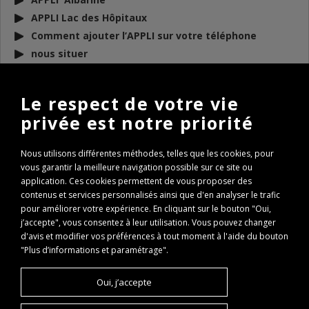
APPLI Lac des Hôpitaux
Comment ajouter l’APPLI sur votre téléphone
nous situer
DOCUMENTS
À TÉLÉCHARGER
Le respect de votre vie
privée est notre priorité
BULLETIN D’INFO 2026
REGLEMENT AAPPMA 2026
Nous utilisons différentes méthodes, telles que les cookies, pour
ARP 2026
vous garantir la meilleure navigation possible sur ce site ou
Conseils de remise à l’eau des poissons
application. Ces cookies permettent de vous proposer des
Règlementation Lac des Hôpitaux 2026
contenus et services personnalisés ainsi que d'en analyser le trafic
pour améliorer votre expérience. En cliquant sur le bouton "Oui,
Fenêtre de capture Brochet
j’accepte", vous consentez à leur utilisation. Vous pouvez changer
Expertise Travaux Torcieu 2022
d'avis et modifier vos préférences à tout moment à l'aide du bouton
PASS REGION : comment l’obtenir ?
"Plus d’informations et paramétrage".
PASS REGION Remboursement
Oui, j’accepte