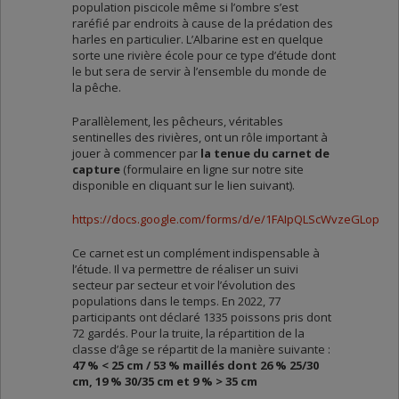
population piscicole même si l’ombre s’est
raréfié par endroits à cause de la prédation des
harles en particulier. L’Albarine est en quelque
sorte une rivière école pour ce type d’étude dont
le but sera de servir à l’ensemble du monde de
la pêche.
Parallèlement, les pêcheurs, véritables
sentinelles des rivières, ont un rôle important à
jouer à commencer par
la tenue du carnet de
capture
(formulaire en ligne sur notre site
disponible en cliquant sur le lien suivant).
https://docs.google.com/forms/d/e/1FAIpQLScWvzeGLopzLq
Ce carnet est un complément indispensable à
l’étude. Il va permettre de réaliser un suivi
secteur par secteur et voir l’évolution des
populations dans le temps. En 2022, 77
participants ont déclaré 1335 poissons pris dont
72 gardés. Pour la truite, la répartition de la
classe d’âge se répartit de la manière suivante :
47 % < 25 cm / 53 % maillés dont 26 % 25/30
cm, 19 % 30/35 cm et 9 % > 35 cm