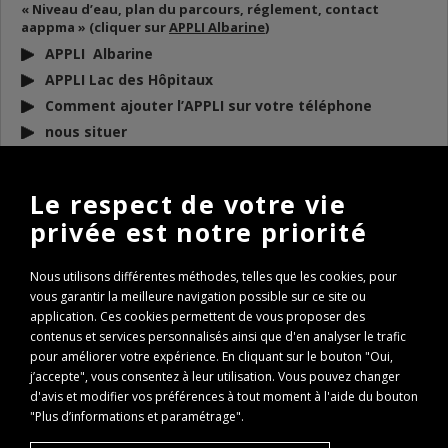
« Niveau d’eau, plan du parcours, réglement, contact
aappma » (cliquer sur
APPLI Albarine
)
APPLI Albarine
APPLI Lac des Hôpitaux
Comment ajouter l’APPLI sur votre téléphone
nous situer
DOCUMENTS
À TÉLÉCHARGER
Le respect de votre vie
privée est notre priorité
BULLETIN D’INFO 2026
REGLEMENT AAPPMA 2026
Nous utilisons différentes méthodes, telles que les cookies, pour
ARP 2026
vous garantir la meilleure navigation possible sur ce site ou
Conseils de remise à l’eau des poissons
application. Ces cookies permettent de vous proposer des
Règlementation Lac des Hôpitaux 2026
contenus et services personnalisés ainsi que d'en analyser le trafic
pour améliorer votre expérience. En cliquant sur le bouton "Oui,
Fenêtre de capture Brochet
j’accepte", vous consentez à leur utilisation. Vous pouvez changer
Expertise Travaux Torcieu 2022
d'avis et modifier vos préférences à tout moment à l'aide du bouton
PASS REGION : comment l’obtenir ?
"Plus d’informations et paramétrage".
PASS REGION Remboursement