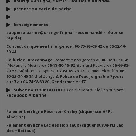
Boutique AAPPMA
Boutique en ligne, c’est ici
:
prendre sa carte de p
êche
Renseignements
:
aappmaalbarine@orange.fr (mail recommandé – réponse
rapide)
Contact uniquement si urgence : 06-70-98-69-42 ou 06-32-10-
50-41
Pollution, Braconnage
: contactez nos gardes au
06-32-10-50-41
(Alexandre Mounard),
06-73-80-15-92
(Bernard Rouvière),
06-69-33-
70-53
(Stéphane Desjours),
07-64-89-26-25
(Damien Alcouffe),
06-
60-23-34-45
(Michel Zangari).
Police de l’eau joignable 7 jours
sur 7 au 04.74.98.39.80. Gendarmerie : 17
Suivez nous sur FACEBOOK
en cliquant sur le lien suivant :
Facebook Albarine
Paiement en ligne Réservoir Chaley (cliquer sur APPLI
Albarine)
Paiement en ligne Lac des Hopitaux (cliquer sur APPLI Lac
des Hôpitaux)