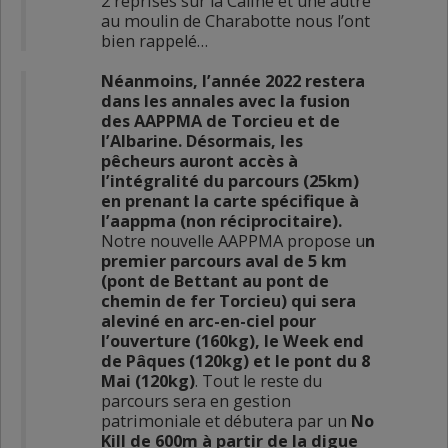
2 reprises sur la Caline et une autre
au moulin de Charabotte nous l’ont
bien rappelé…
Néanmoins, l’année 2022 restera
dans les annales avec la fusion
des AAPPMA de Torcieu et de
l’Albarine. Désormais, les
pêcheurs auront accès à
l’intégralité du parcours (25km)
en prenant la carte spécifique à
l’aappma (non réciprocitaire).
Notre nouvelle AAPPMA propose u
n
premier parcours aval de 5 km
(pont de Bettant au pont de
chemin de fer Torcieu) qui sera
aleviné en arc-en-ciel pour
l’ouverture (160kg), le Week end
de Pâques (120kg) et le pont du 8
Mai (120kg)
. Tout le reste du
parcours sera en gestion
patrimoniale et débutera par un
No
Kill de 600m à partir de la digue