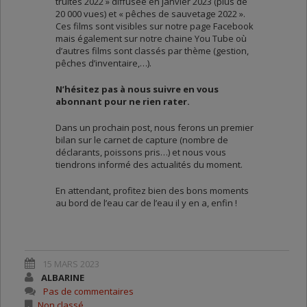
truites 2022 » diffusée en janvier 2023 (plus de
20 000 vues) et « pêches de sauvetage 2022 ».
Ces films sont visibles sur notre page Facebook
mais également sur notre chaine You Tube où
d’autres films sont classés par thème (gestion,
pêches d’inventaire,…).
N’hésitez pas à nous suivre en vous
abonnant pour ne rien rater.
Dans un prochain post, nous ferons un premier
bilan sur le carnet de capture (nombre de
déclarants, poissons pris…) et nous vous
tiendrons informé des actualités du moment.
En attendant, profitez bien des bons moments
au bord de l’eau car de l’eau il y en a, enfin !
15 MARS 2023
ALBARINE
Pas de commentaires
Non classé