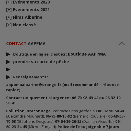
[+]
Evénements 2020
[+]
Evenements 2021
[+]
Films Albarine
[+]
Non classé
CONTACT
AAPPMA
Boutique AAPPMA
Boutique en ligne, c’est ici
:
prendre sa carte de p
êche
Renseignements
:
aappmaalbarine@orange.fr (mail recommandé – réponse
rapide)
Contact uniquement si urgence : 06-70-98-69-42 ou 06-32-10-
50-41
Pollution, Braconnage
: contactez nos gardes au
06-32-10-50-41
(Alexandre Mounard),
06-73-80-15-92
(Bernard Rouvière),
06-69-33-
70-53
(Stéphane Desjours),
07-64-89-26-25
(Damien Alcouffe),
06-
60-23-34-45
(Michel Zangari).
Police de l’eau joignable 7 jours