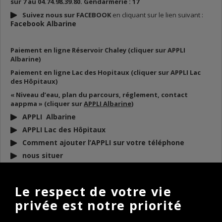
sur 7 au 04.74.98.39.80. Gendarmerie : 17
Suivez nous sur FACEBOOK
en cliquant sur le lien suivant :
Facebook Albarine
Paiement en ligne Réservoir Chaley (cliquer sur APPLI
Albarine)
Paiement en ligne Lac des Hopitaux (cliquer sur APPLI Lac
des Hôpitaux)
« Niveau d’eau, plan du parcours, réglement, contact
aappma » (cliquer sur
APPLI Albarine
)
APPLI Albarine
APPLI Lac des Hôpitaux
Comment ajouter l’APPLI sur votre téléphone
nous situer
DOCUMENTS
À TÉLÉCHARGER
Le respect de votre vie
privée est notre priorité
BULLETIN D’INFO 2026
REGLEMENT AAPPMA 2026