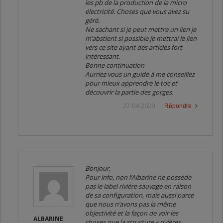
les pb de la production de la micro
électricité. Choses que vous avez su
géré.
Ne sachant si je peut mettre un lien je
m’abstient si possible je mettrai le lien
vers ce site ayant des articles fort
intéressant.
Bonne continuation
Aurriez vous un guide à me conseillez
pour mieux apprendre le toc et
découvrir la partie des gorges.
27-04-2020
Répondre
Bonjour,
Pour info, non l’Albarine ne possède
pas le label rivière sauvage en raison
de sa configuration, mais aussi parce
que nous n’avons pas la même
objectivité et la façon de voir les
ALBARINE
choses que la structure « rivières