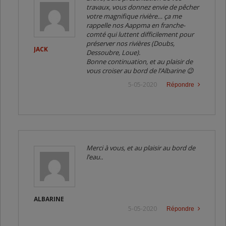
travaux, vous donnez envie de pêcher
votre magnifique rivière… ça me
rappelle nos Aappma en franche-
comté qui luttent difficilement pour
préserver nos rivières (Doubs,
JACK
Dessoubre, Loue).
Bonne continuation, et au plaisir de
vous croiser au bord de l’Albarine 😉
5-05-2020
Répondre
Merci à vous, et au plaisir au bord de
l’eau..
ALBARINE
5-05-2020
Répondre