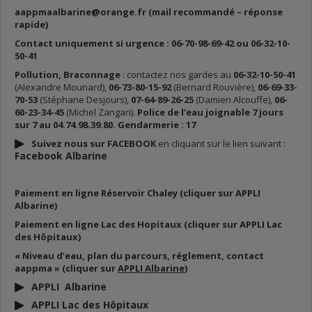
aappmaalbarine@orange.fr (mail recommandé – réponse
rapide)
Contact uniquement si urgence : 06-70-98-69-42 ou 06-32-10-
50-41
Pollution, Braconnage
: contactez nos gardes au
06-32-10-50-41
(Alexandre Mounard),
06-73-80-15-92
(Bernard Rouvière),
06-69-33-
70-53
(Stéphane Desjours),
07-64-89-26-25
(Damien Alcouffe),
06-
60-23-34-45
(Michel Zangari).
Police de l’eau joignable 7 jours
sur 7 au 04.74.98.39.80. Gendarmerie : 17
Suivez nous sur FACEBOOK
en cliquant sur le lien suivant :
Facebook Albarine
Paiement en ligne Réservoir Chaley (cliquer sur APPLI
Albarine)
Paiement en ligne Lac des Hopitaux (cliquer sur APPLI Lac
des Hôpitaux)
« Niveau d’eau, plan du parcours, réglement, contact
aappma » (cliquer sur
APPLI Albarine
)
APPLI Albarine
APPLI Lac des Hôpitaux