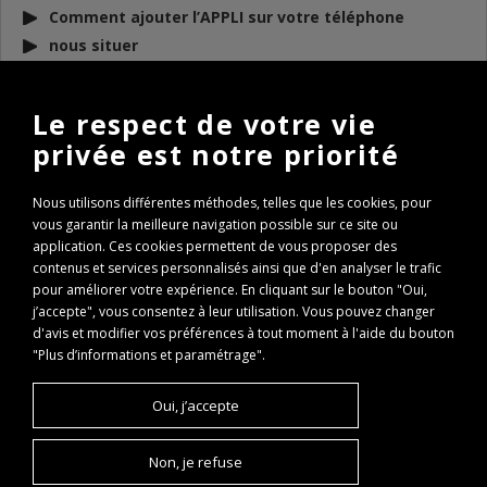
Comment ajouter l’APPLI sur votre téléphone
nous situer
DOCUMENTS
À TÉLÉCHARGER
Le respect de votre vie
privée est notre priorité
BULLETIN D’INFO 2026
REGLEMENT AAPPMA 2026
Nous utilisons différentes méthodes, telles que les cookies, pour
ARP 2026
vous garantir la meilleure navigation possible sur ce site ou
Conseils de remise à l’eau des poissons
application. Ces cookies permettent de vous proposer des
Règlementation Lac des Hôpitaux 2026
contenus et services personnalisés ainsi que d'en analyser le trafic
pour améliorer votre expérience. En cliquant sur le bouton "Oui,
Fenêtre de capture Brochet
j’accepte", vous consentez à leur utilisation. Vous pouvez changer
Expertise Travaux Torcieu 2022
d'avis et modifier vos préférences à tout moment à l'aide du bouton
PASS REGION : comment l’obtenir ?
"Plus d’informations et paramétrage".
PASS REGION Remboursement
Oui, j’accepte
Non, je refuse
©AAPPMA Vallée de l'Albarine