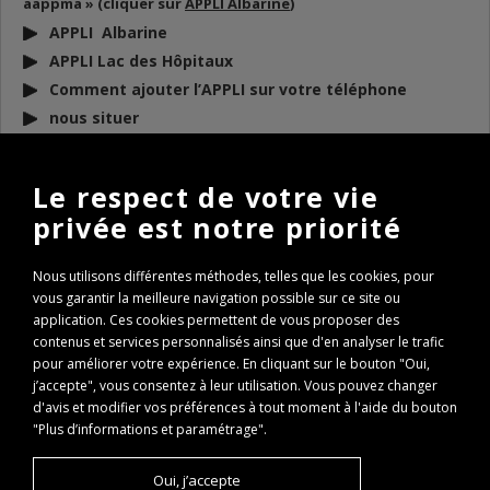
aappma » (cliquer sur
APPLI Albarine
)
APPLI Albarine
APPLI Lac des Hôpitaux
Comment ajouter l’APPLI sur votre téléphone
nous situer
DOCUMENTS
À TÉLÉCHARGER
Le respect de votre vie
privée est notre priorité
BULLETIN D’INFO 2026
REGLEMENT AAPPMA 2026
Nous utilisons différentes méthodes, telles que les cookies, pour
ARP 2026
vous garantir la meilleure navigation possible sur ce site ou
Conseils de remise à l’eau des poissons
application. Ces cookies permettent de vous proposer des
contenus et services personnalisés ainsi que d'en analyser le trafic
Règlementation Lac des Hôpitaux 2026
pour améliorer votre expérience. En cliquant sur le bouton "Oui,
Fenêtre de capture Brochet
j’accepte", vous consentez à leur utilisation. Vous pouvez changer
Expertise Travaux Torcieu 2022
d'avis et modifier vos préférences à tout moment à l'aide du bouton
PASS REGION : comment l’obtenir ?
"Plus d’informations et paramétrage".
PASS REGION Remboursement
Oui, j’accepte