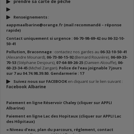
prendre sa carte de p
êche
Renseignements
:
aappmaalbarine@orange.fr (mail recommandé – réponse
rapide)
Contact uniquement si urgence : 06-70-98-69-42 ou 06-32-10-
50-41
Pollution, Braconnage
: contactez nos gardes au
06-32-10-50-41
(Alexandre Mounard),
06-73-80-15-92
(Bernard Rouvière),
06-69-33-
70-53
(Stéphane Desjours),
07-64-89-26-25
(Damien Alcouffe),
06-
60-23-34-45
(Michel Zangari).
Police de l’eau joignable 7 jours
sur 7 au 04.74.98.39.80. Gendarmerie : 17
Suivez nous sur FACEBOOK
en cliquant sur le lien suivant :
Facebook Albarine
Paiement en ligne Réservoir Chaley (cliquer sur APPLI
Albarine)
Paiement en ligne Lac des Hopitaux (cliquer sur APPLI Lac
des Hôpitaux)
« Niveau d’eau, plan du parcours, réglement, contact