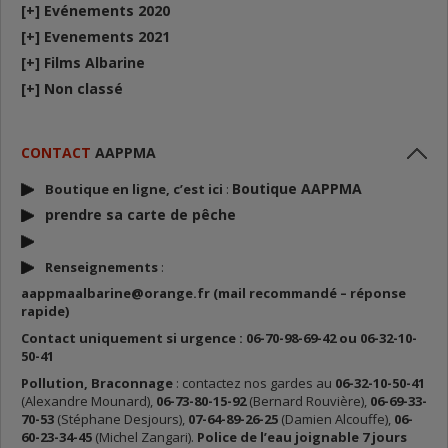
[+]
Evénements 2020
[+]
Evenements 2021
[+]
Films Albarine
[+]
Non classé
CONTACT
AAPPMA
Boutique AAPPMA
Boutique en ligne, c’est ici
:
prendre sa carte de p
êche
Renseignements
:
aappmaalbarine@orange.fr (mail recommandé – réponse
rapide)
Contact uniquement si urgence : 06-70-98-69-42 ou 06-32-10-
50-41
Pollution, Braconnage
: contactez nos gardes au
06-32-10-50-41
(Alexandre Mounard),
06-73-80-15-92
(Bernard Rouvière),
06-69-33-
70-53
(Stéphane Desjours),
07-64-89-26-25
(Damien Alcouffe),
06-
60-23-34-45
(Michel Zangari).
Police de l’eau joignable 7 jours