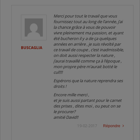
Merci pour tout le travail que vous
fournissez tout au long de l’année, j’ai
la chance grâce à vous de pouvoir
vivre pleinement ma passion, et ayant
été bucheron il y a de ça quelques
années en arrière , je suis révolté par
BUSCAGLIA
ce travail de coupe , c’est inadmissible,
on doit aussi respecter la nature ,
j’aurai travaillé comme ça à l’époque ,
mon propre père m’aurait botté le
cul!!!!
Espérons que la nature reprendra ses
droits !
Encore mille merci ,
et je suis aussi partant pour le carnet
des prises , dites moi , ou peut on se
le procurer?
amitié David!!
19-02-2017
Répondre