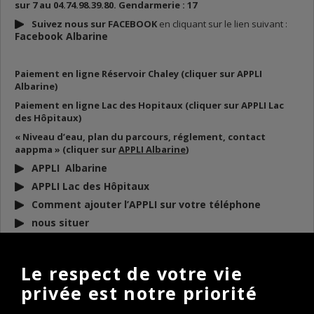
sur 7 au 04.74.98.39.80. Gendarmerie : 17
Suivez nous sur FACEBOOK
en cliquant sur le lien suivant :
Facebook Albarine
Paiement en ligne Réservoir Chaley (cliquer sur APPLI
Albarine)
Paiement en ligne Lac des Hopitaux (cliquer sur APPLI Lac
des Hôpitaux)
« Niveau d’eau, plan du parcours, réglement, contact
aappma » (cliquer sur
APPLI Albarine
)
APPLI Albarine
APPLI Lac des Hôpitaux
Comment ajouter l’APPLI sur votre téléphone
nous situer
DOCUMENTS
À TÉLÉCHARGER
Le respect de votre vie
privée est notre priorité
BULLETIN D’INFO 2026
REGLEMENT AAPPMA 2026