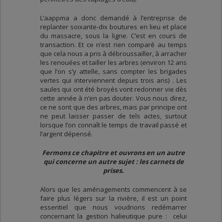
L’aappma a donc demandé à l’entreprise de
replanter soixante-dix boutures en lieu et place
du massacre, sous la ligne. C’est en cours de
transaction. Et ce n’est rien comparé au temps
que cela nous a pris à débroussailler, à arracher
les renouées et tailler les arbres (environ 12 ans
que l’on s’y attelle, sans compter les brigades
vertes qui interviennent depuis trois ans) . Les
saules qui ont été broyés vont redonner vie dès
cette année à n’en pas douter. Vous nous direz,
ce ne sont que des arbres, mais par principe ont
ne peut laisser passer de tels actes, surtout
lorsque l’on connaît le temps de travail passé et
l’argent dépensé.
Fermons ce chapitre et ouvrons en un autre
qui concerne un autre sujet : les carnets de
prises.
Alors que les aménagements commencent à se
faire plus légers sur la rivière, il est un point
essentiel que nous voudrions redémarrer
concernant la gestion halieutique pure : celui