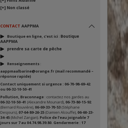
[+]
Films Albarine
[+]
Non classé
CONTACT
AAPPMA
Boutique
Boutique en ligne, c’est ici
:
AAPPMA
prendre sa carte de p
êche
Renseignements
:
aappmaalbarine@orange.fr (mail recommandé –
réponse rapide)
Contact uniquement si urgence : 06-70-98-69-42
ou 06-32-10-50-41
Pollution, Braconnage
: contactez nos gardes au
06-32-10-50-41
(Alexandre Mounard),
06-73-80-15-92
(Bernard Rouvière),
06-69-33-70-53
(Stéphane
Desjours),
07-64-89-26-25
(Damien Alcouffe),
06-60-23-
34-45
(Michel Zangari).
Police de l’eau joignable 7
jours sur 7 au 04.74.98.39.80. Gendarmerie : 17