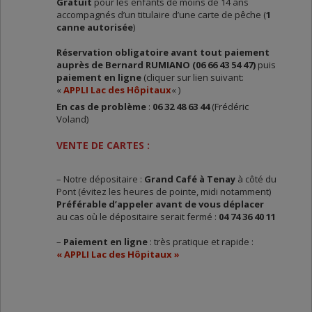
Gratuit
pour les enfants de moins de 14 ans
accompagnés d’un titulaire d’une carte de pêche (
1
canne autorisée
)
Réservation obligatoire avant tout paiement
auprès de Bernard RUMIANO (06 66 43 54 47)
puis
paiement en ligne
(cliquer sur lien suivant:
«
APPLI Lac des Hôpitaux
« )
En cas de problème
:
06 32 48 63 44
(Frédéric
Voland)
VENTE DE CARTES :
– Notre dépositaire :
Grand Café à Tenay
à côté du
Pont (évitez les heures de pointe, midi notamment)
Préférable d’appeler avant de vous déplacer
au cas où le dépositaire serait fermé :
04 74 36 40 11
–
Paiement en ligne
: très pratique et rapide :
« APPLI Lac des Hôpitaux »