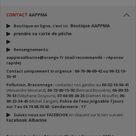
CONTACT
AAPPMA
Boutique AAPPMA
Boutique en ligne, c’est ici
:
prendre sa carte de p
êche
Renseignements
:
aappmaalbarine@orange.fr (mail recommandé – réponse
rapide)
Contact uniquement si urgence : 06-70-98-69-42 ou 06-32-10-
50-41
Pollution, Braconnage
: contactez nos gardes au
06-32-10-50-41
(Alexandre Mounard),
06-73-80-15-92
(Bernard Rouvière),
06-69-33-
70-53
(Stéphane Desjours),
07-64-89-26-25
(Damien Alcouffe),
06-
60-23-34-45
(Michel Zangari).
Police de l’eau joignable 7 jours
sur 7 au 04.74.98.39.80. Gendarmerie : 17
Suivez nous sur FACEBOOK
en cliquant sur le lien suivant :
Facebook Albarine