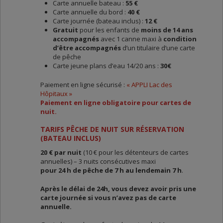
Carte annuelle bateau :
55 €
Carte annuelle du bord :
40 €
Carte journée (bateau inclus) :
12 €
Gratuit
pour les enfants de
moins de 14 ans
accompagnés
avec 1 canne maxi à
condition
d’être accompagnés
d’un titulaire d’une carte
de pêche
Carte jeune plans d’eau 14/20 ans :
30€
Paiement en ligne sécurisé :
« APPLI Lac des
Hôpitaux »
Paiement en ligne obligatoire pour cartes de
nuit.
TARIFS PÊCHE DE NUIT SUR RÉSERVATION
(BATEAU INCLUS)
20 €
par nuit
(10 € pour les détenteurs de cartes
annuelles) – 3 nuits consécutives maxi
pour 24 h de pêche de 7 h au lendemain 7 h
.
Après le délai de 24h, vous devez avoir pris une
carte journée si vous n’avez pas de carte
annuelle.