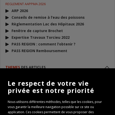
REGLEMENT AAPPMA 2026
ARP 2026
Conseils de remise à l’eau des poissons
Règlementation Lac des Hôpitaux 2026
Fenêtre de capture Brochet
Expertise Travaux Torcieu 2022
PASS REGION : comment l’obtenir ?
PASS REGION Remboursement
THEMES
DES ARTICLES
[+]
année 2013
Le respect de votre vie
[+]
année 2014
privée est notre priorité
[+]
Evénements 2015
[+]
Evénements 2016
Nous utilisons différentes méthodes, telles que les cookies, pour
[+]
Evénements 2017
vous garantir la meilleure navigation possible sur ce site ou
[+]
Evénements 2018
application. Ces cookies permettent de vous proposer des