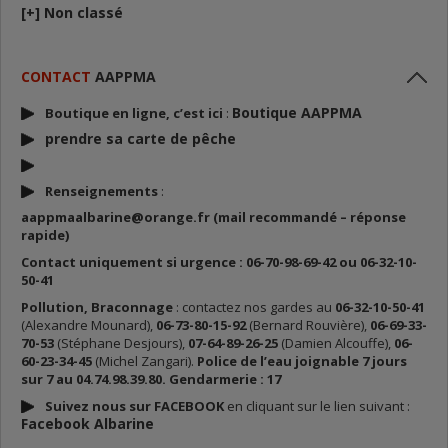
[+]
Non classé
CONTACT
AAPPMA
Boutique AAPPMA
Boutique en ligne, c’est ici
:
prendre sa carte de p
êche
Renseignements
:
aappmaalbarine@orange.fr (mail recommandé – réponse
rapide)
Contact uniquement si urgence : 06-70-98-69-42 ou 06-32-10-
50-41
Pollution, Braconnage
: contactez nos gardes au
06-32-10-50-41
(Alexandre Mounard),
06-73-80-15-92
(Bernard Rouvière),
06-69-33-
70-53
(Stéphane Desjours),
07-64-89-26-25
(Damien Alcouffe),
06-
60-23-34-45
(Michel Zangari).
Police de l’eau joignable 7 jours
sur 7 au 04.74.98.39.80. Gendarmerie : 17
Suivez nous sur FACEBOOK
en cliquant sur le lien suivant :
Facebook Albarine