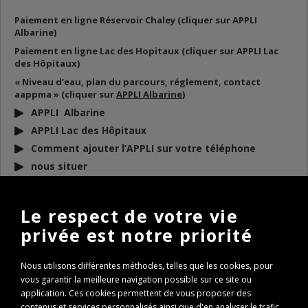
Paiement en ligne Réservoir Chaley (cliquer sur APPLI
Albarine)
Paiement en ligne Lac des Hopitaux (cliquer sur APPLI Lac
des Hôpitaux)
« Niveau d’eau, plan du parcours, réglement, contact
aappma » (cliquer sur
APPLI Albarine
)
APPLI Albarine
APPLI Lac des Hôpitaux
Comment ajouter l’APPLI sur votre téléphone
nous situer
DOCUMENTS
À TÉLÉCHARGER
Le respect de votre vie
privée est notre priorité
BULLETIN D’INFO 2026
REGLEMENT AAPPMA 2026
Nous utilisons différentes méthodes, telles que les cookies, pour
ARP 2026
vous garantir la meilleure navigation possible sur ce site ou
Conseils de remise à l’eau des poissons
application. Ces cookies permettent de vous proposer des
contenus et services personnalisés ainsi que d'en analyser le trafic
Règlementation Lac des Hôpitaux 2026