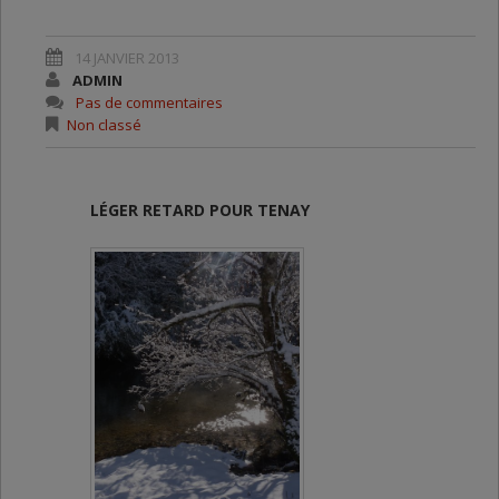
GALERIE D’IMAGES :
14 JANVIER 2013
ADMIN
Pas de commentaires
Non classé
LÉGER RETARD POUR TENAY