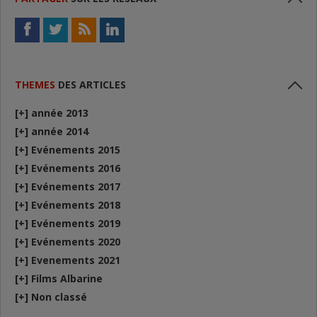
http://www.youtube.com/watch?v=3XkCruwVrNE
http://www.youtube.com/watch?v=fYzMEnK5zs4
THEMES
DES ARTICLES
GALERIE D’IMAGES :
[+]
année 2013
[+]
année 2014
[+]
Evénements 2015
[+]
Evénements 2016
[+]
Evénements 2017
[+]
Evénements 2018
[+]
Evénements 2019
[+]
Evénements 2020
[+]
Evenements 2021
[+]
Films Albarine
[+]
Non classé