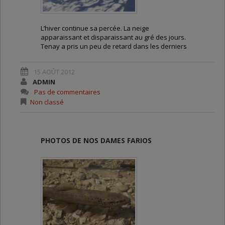
L’hiver continue sa percée. La neige
apparaissant et disparaissant au gré des jours.
Tenay a pris un peu de retard dans les derniers
branchements qui lui restait à faire concernant
l’assainissement. Mauvais temps oblige.
15 AOÛT 2012
ADMIN
Du coup, la mise en route de la station est
Pas de commentaires
prévue courant avril. Un peu de patience, donc.
Non classé
GALERIE D’IMAGES :
PHOTOS DE NOS DAMES FARIOS