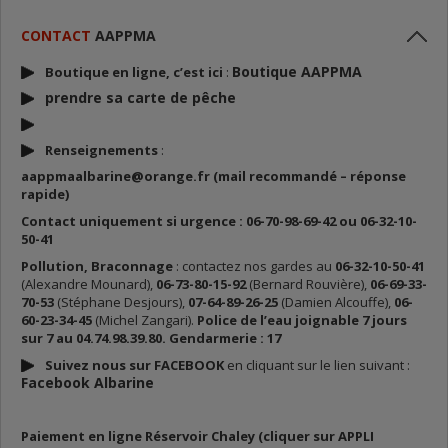
CONTACT
AAPPMA
Boutique AAPPMA
Boutique en ligne, c’est ici
:
prendre sa carte de p
êche
Renseignements
:
aappmaalbarine@orange.fr (mail recommandé – réponse
rapide)
Contact uniquement si urgence : 06-70-98-69-42 ou 06-32-10-
50-41
Pollution, Braconnage
: contactez nos gardes au
06-32-10-50-41
(Alexandre Mounard),
06-73-80-15-92
(Bernard Rouvière),
06-69-33-
70-53
(Stéphane Desjours),
07-64-89-26-25
(Damien Alcouffe),
06-
60-23-34-45
(Michel Zangari).
Police de l’eau joignable 7 jours
sur 7 au 04.74.98.39.80. Gendarmerie : 17
Suivez nous sur FACEBOOK
en cliquant sur le lien suivant :
Facebook Albarine
Paiement en ligne Réservoir Chaley (cliquer sur APPLI