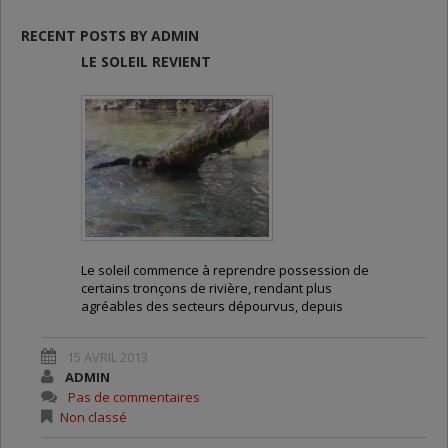
RECENT POSTS BY ADMIN
LE SOLEIL REVIENT
Le soleil commence à reprendre possession de
certains tronçons de rivière, rendant plus
agréables des secteurs dépourvus, depuis
quatre mois, d’une lumière nette et franche.
15 AVRIL 2013
Dire qu’il y a un an, ces faciès d’écoulement
ADMIN
n’existaient pas! Alors pourquoi se priver
Pas de commentaires
d’investir dans la restauration des cours d’eau ?
Non classé
Des reflets sur l’eau qui cachent… des truites