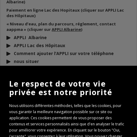
Albarine)
Paiement en ligne Lac des Hopitaux (cliquer sur APPLI Lac
des Hôpitaux)
« Niveau d’eau, plan du parcours, réglement, contact
aappma » (cliquer sur
APPLI Albarine
)
APPLI Albarine
APPLI Lac des Hôpitaux
Comment ajouter l’APPLI sur votre téléphone
nous situer
DOCUMENTS
À TÉLÉCHARGER
Le respect de votre vie
privée est notre priorité
BULLETIN D’INFO 2026
REGLEMENT AAPPMA 2026
Nous utilisons différentes méthodes, telles que les cookies, pour
ARP 2026
vous garantir la meilleure navigation possible sur ce site ou
Conseils de remise à l’eau des poissons
application. Ces cookies permettent de vous proposer des
contenus et services personnalisés ainsi que d'en analyser le trafic
Règlementation Lac des Hôpitaux 2026
pour améliorer votre expérience. En cliquant sur le bouton "Oui,
Fenêtre de capture Brochet
j’accepte", vous consentez à leur utilisation. Vous pouvez changer