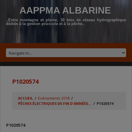
AAPPMA ALBARINE
..Entre montagne et plaine, 30 kms de réseau hydrographique
dédiés à la gestion piscicole et à la pêche..
P1020574
Evénements 2018
ACCUEIL
/
/
PÊCHES ÉLECTRIQUES DE FIN D'ANNÉES...
/
P1020574
P1020574