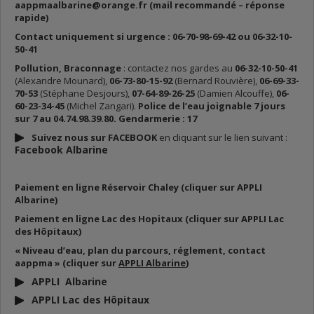
aappmaalbarine@orange.fr (mail recommandé – réponse
rapide)
Contact uniquement si urgence : 06-70-98-69-42 ou 06-32-10-
50-41
Pollution, Braconnage
: contactez nos gardes au
06-32-10-50-41
(Alexandre Mounard),
06-73-80-15-92
(Bernard Rouvière),
06-69-33-
70-53
(Stéphane Desjours),
07-64-89-26-25
(Damien Alcouffe),
06-
60-23-34-45
(Michel Zangari).
Police de l’eau joignable 7 jours
sur 7 au 04.74.98.39.80. Gendarmerie : 17
Suivez nous sur FACEBOOK
en cliquant sur le lien suivant :
Facebook Albarine
Paiement en ligne Réservoir Chaley (cliquer sur APPLI
Albarine)
Paiement en ligne Lac des Hopitaux (cliquer sur APPLI Lac
des Hôpitaux)
« Niveau d’eau, plan du parcours, réglement, contact
aappma » (cliquer sur
APPLI Albarine
)
APPLI Albarine
APPLI Lac des Hôpitaux