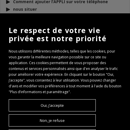
Comment ajouter l’APPLI sur votre téléphone
nous situer
DOCUMENTS
À TÉLÉCHARGER
Le respect de votre vie
privée est notre priorité
BULLETIN D’INFO 2026
REGLEMENT AAPPMA 2026
Nous utilisons différentes méthodes, telles que les cookies, pour
ARP 2026
vous garantir la meilleure navigation possible sur ce site ou
Conseils de remise à l’eau des poissons
application. Ces cookies permettent de vous proposer des
Règlementation Lac des Hôpitaux 2026
contenus et services personnalisés ainsi que d'en analyser le trafic
pour améliorer votre expérience. En cliquant sur le bouton "Oui,
Fenêtre de capture Brochet
j’accepte", vous consentez à leur utilisation. Vous pouvez changer
Expertise Travaux Torcieu 2022
d'avis et modifier vos préférences à tout moment à l'aide du bouton
PASS REGION : comment l’obtenir ?
"Plus d’informations et paramétrage".
PASS REGION Remboursement
Oui, j’accepte
Non, je refuse
©AAPPMA Vallée de l'Albarine